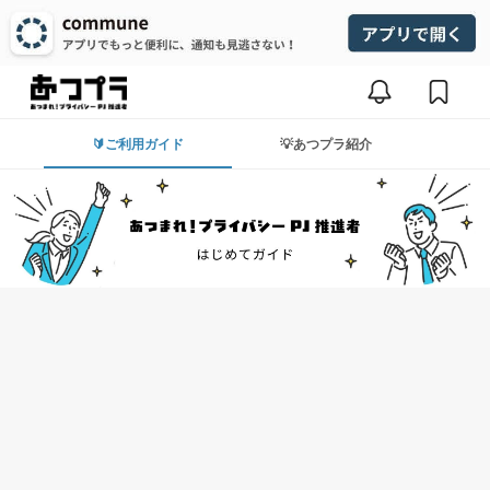
🔰ご利用ガイド
💡あつプラ紹介
あつプラ